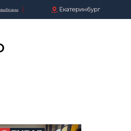
Екатеринбург
 выбраны
р
г проспект ленина 5б склад гитар в Екатеринбурге