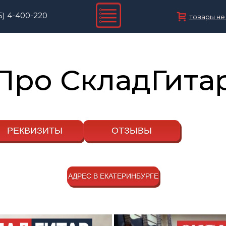
5)
4-400-220
товары не
Про СкладГита
РЕКВИЗИТЫ
ОТЗЫВЫ
АДРЕС В ЕКАТЕРИНБУРГЕ
свердловская область екатеринбур
Екатеринбург