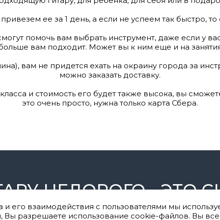
одходящую гитару, для ребенка, для себя или в подаро
привезем ее за 1 день, а если не успеем так быстро, то 
смогут помочь вам выбрать инструмент, даже если у в
ольше вам подходит. Может вы к ним еще и на занятия 
ина), вам не придется ехать на окраину города за инст
можно заказать доставку.
 класса и стоимость его будет также высока, вы сможе
это очень просто, нужна только карта Сбера.
ТАРУ НЕДОРОГО - ЭТО С
а и его взаимодействия с пользователями мы использу
 и аксессуаров
, Вы разрешаете использование cookie-файлов. Вы вс